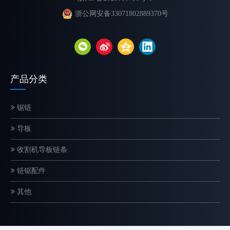
浙公网安备33071802889370号
不同类型电锯链的解释
选择合适的链锯链对于最大限度地提高切割速度、提高安全性和延长
产品分类
锯链
导板
收割机导板链条
链锯配件
其他