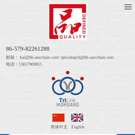
86-579-82261288
邮箱：
kai@hh-sawchain.com
/
specialapril@hh-sawchain.com
电话：15657909855
简体中文
English