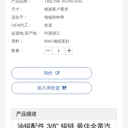
产品品牌：
TRILINK HUIHUANG
尺寸：
根据客户要求
适合于：
电锯的种类
OEM代工：
欢迎
起源地;原产地：
中国浙江
用料：
8660 钢或更好
数量：
询价
加入询价篮
产品描述
油锯配件 3/8'' 锯链 最佳全凿汽