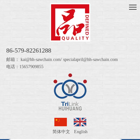
86-579-82261288
邮箱：
kai@hh-sawchain.com
/
specialapril@hh-sawchain.com
电话：15657909855
简体中文
English