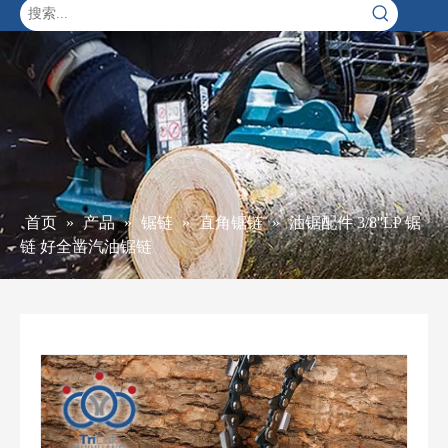
首页
»
产品
»
锯链
»
直角锯链
»
油锯配件 3/8''LP 锯
链 好全凿汽油锯链