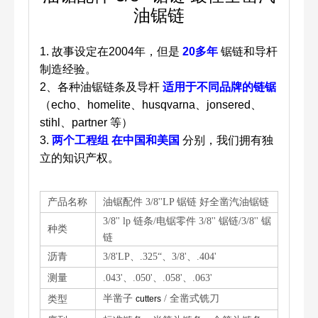
油锯链
1.
故事设定在2004年，但是
20多年
锯链和导杆
制造经验。
2、各种油锯链条及导杆
适用于不同品牌的链锯
（echo、homelite、husqvarna、jonsered、
stihl、partner 等）
3.
两个工程组
在中国和美国
分别，我们拥有独
立的知识产权。
产品名称
油锯配件 3/8''LP 锯链 好全凿汽油锯链
3/8'' lp 链条/电锯零件 3/8'' 锯链/3/8'' 锯
种类
链
沥青
3/8'LP、.325“、3/8'、.404'
测量
.043'、.050'、.058'、.063'
半凿子
/ 全凿式铣刀
类型
cutters