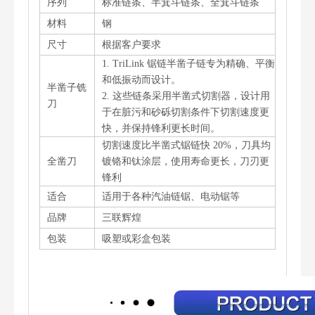
序列
标准链条、半箕斗链条、全箕斗链条
材料
钢
尺寸
根据客户要求
1. TriLink 锯链半凿子链专为精确、平衡
和低振动而设计。
半凿子铣
2. 这些链条采用半凿式切割器，设计用
刀
于在脏污和砂砾切割条件下切割速度更
快，并保持锋利更长时间。
切割速度比半凿式锯链快 20%，刀具均
全凿刀
镀铬和钛涂层，使用寿命更长，刀刃更
锋利
适合
适用于各种汽油链锯、电动锯等
品牌
三联辉煌
包装
吸塑或彩盒包装