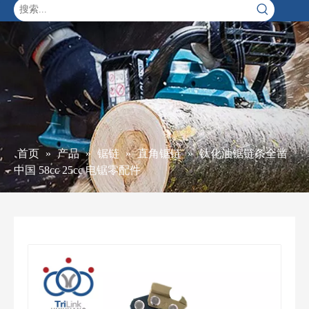
首页
»
产品
»
锯链
»
直角锯链
»
钛化油锯链条全凿
中国 58cc 25cc 电锯零配件