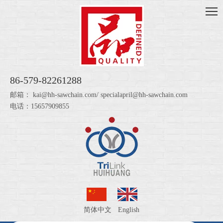
86-579-82261288
邮箱：
kai@hh-sawchain.com
/
specialapril@hh-sawchain.com
电话：15657909855
简体中文
English