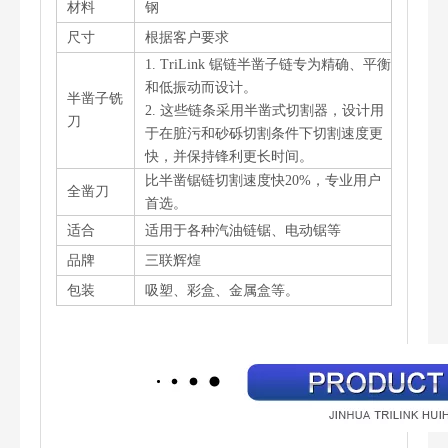
材料
钢
尺寸
根据客户要求
1. TriLink 锯链半凿子链专为精确、平衡
和低振动而设计。
半凿子铣
2. 这些链条采用半凿式切割器，设计用
刀
于在脏污和砂砾切割条件下切割速度更
快，并保持锋利更长时间。
比半凿锯链切割速度快20%，专业用户
全凿刀
首选。
适合
适用于各种汽油链锯、电动锯等
品牌
三联辉煌
包装
吸塑、彩盒、金属盒等。