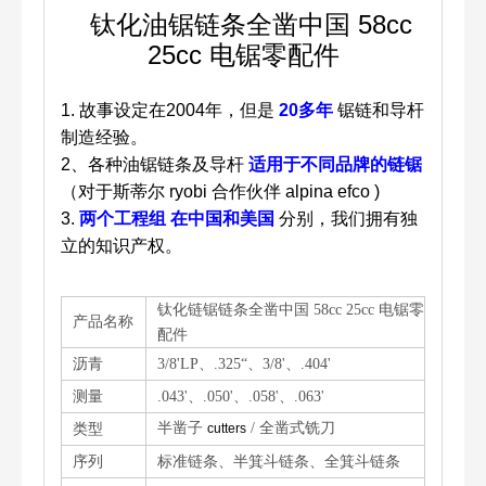
钛化油锯链条全凿中国 58cc
25cc 电锯零配件
1.
故事设定在2004年，但是
20多年
锯链和导杆
制造经验。
2、各种油锯链条及导杆
适用于不同品牌的链锯
（对于斯蒂尔
ryobi 合作伙伴 alpina efco )
3.
两个工程组
在中国和美国
分别，我们拥有独
立的知识产权。
钛化链锯链条全凿中国 58cc 25cc 电锯零
产品名称
配件
沥青
3/8'LP、.325“、3/8'、.404'
测量
.043'、.050'、.058'、.063'
半凿子
/ 全凿式铣刀
类型
cutters
序列
标准链条、半箕斗链条、全箕斗链条