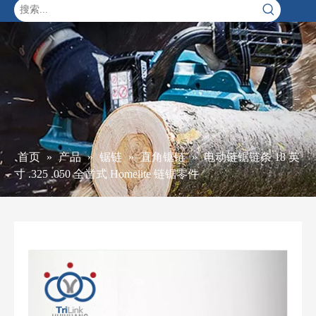
首页
»
产品
»
锯链
»
直角锯链
»
电动链锯链条 18 英
寸 .325 .050 全凿式 Homelite 链锯零件