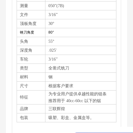
测量
050”(7B)
文件
3/16”
顶板角度
30°
锉刀角度
80°
头角
55°
深度角
.025'
车轮
3/16”
类型
全凿式铣刀
材料
钢
尺寸
根据客户要求
为专业用户提供卓越性能的链条
特征
推荐用于 40cc-60cc 以下的锯
品牌
三联辉煌
包装
吸塑、彩盒、金属盒等。