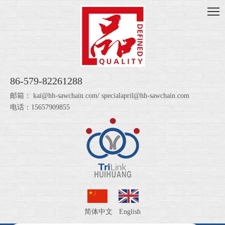
86-579-82261288
邮箱：
kai@hh-sawchain.com
/
specialapril@hh-sawchain.com
电话：15657909855
简体中文
English