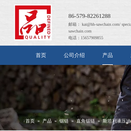
86-579-82261288
邮箱：
kai@hh-sawchain.com
/
speci
sawchain.com
电话：15657909855
首页
公司介绍
产品
首页
»
产品
»
锯链
»
直角锯链
»
斯坦利液压油锯