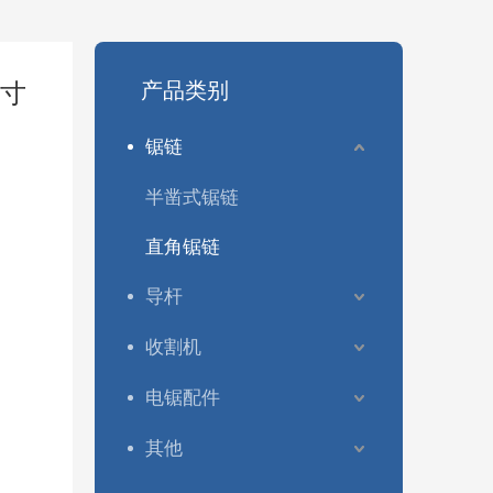
产品类别
英寸
锯链
半凿式锯链
直角锯链
导杆
收割机
电锯最常见的链条尺寸是多少？
选择正确的链锯链条尺寸可能会令人困惑。使用错误的链
电锯配件
其他