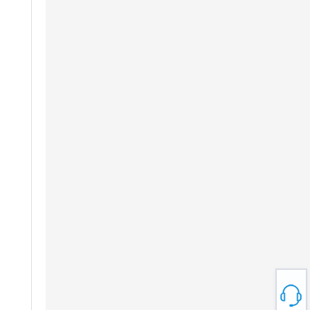
电锯链条如何工作？结构和切割原理解释
链锯链是一种精密设计的切割系统，直接影响切割速度、