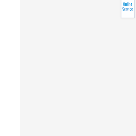
不同类型电锯链的解释
选择合适的链锯链对于最大限度地提高切割速度、提高安