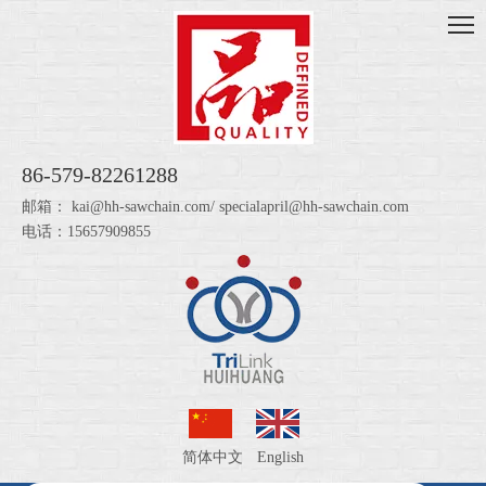
86-579-82261288
邮箱：
kai@hh-sawchain.com
/
specialapril@hh-sawchain.com
电话：15657909855
简体中文
English