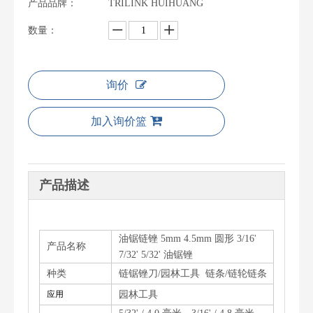
产品品牌：
TRILINK HUIHUANG
数量：
询价
加入询价篮
产品描述
油锯链锉 5mm 4.5mm 圆形 3/16'
产品名称
7/32' 5/32' 油锯锉
种类
链锯锉刀/园林工具 链条/链轮链条
应用
园林工具