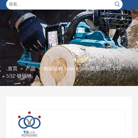
首页
»
产品
»
电锯链锉 5mm 4.5mm 圆形 3/16' 7/32'
5/32' 链锯锉