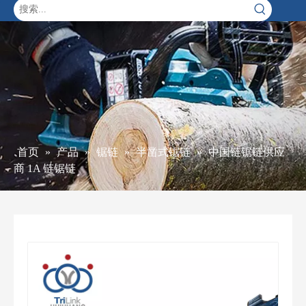
首页
»
产品
»
锯链
»
半凿式锯链
»
中国链锯链供应
商 1A 链锯链