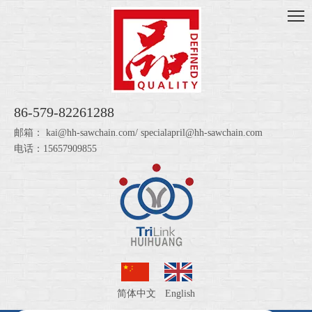
86-579-82261288
邮箱：
kai@hh-sawchain.com
/
specialapril@hh-sawchain.com
电话：15657909855
简体中文
English