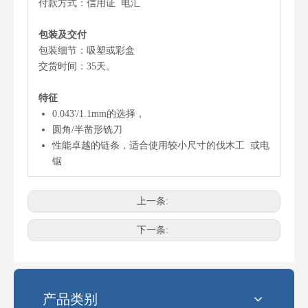
付款方式：信用证 电汇
包装及交付
包装细节：吸塑或彩盒
交货时间：35天。
特征
0.043'/1.1mm的选择，
圆角/半凿形铣刀
性能卓越的链条，适合使用较小尺寸的伐木工 或电
锯
上一条:
下一条:
电锯最常见的链条尺寸是多少？
选择正确的链锯链条尺寸可能会令人困惑。使用错误的链条会影响性
产品类别