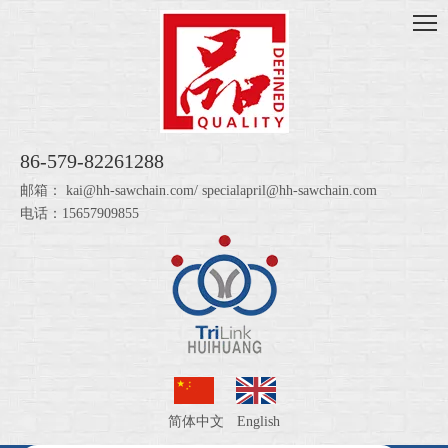
86-579-82261288
邮箱：
kai@hh-sawchain.com
/
specialapril@hh-sawchain.com
电话：15657909855
简体中文
English