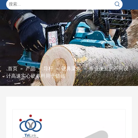
首页
»
产品
»
导杆
»
硬鼻梁条
»
专业便宜的不同设
计高速实心硬鼻杆用于链锯