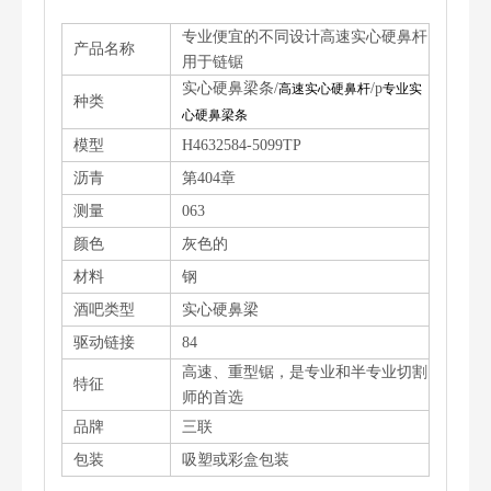
专业便宜的不同设计高速实心硬鼻杆
产品名称
用于链锯
实心硬鼻梁条/
/p
高速实心硬鼻杆
专业实
种类
心硬鼻梁条
模型
H4632584-5099TP
沥青
第404章
测量
063
颜色
灰色的
材料
钢
酒吧类型
实心硬鼻梁
驱动链接
84
高速、重型锯，是专业和半专业切割
特征
师的首选
品牌
三联
包装
吸塑或彩盒包装