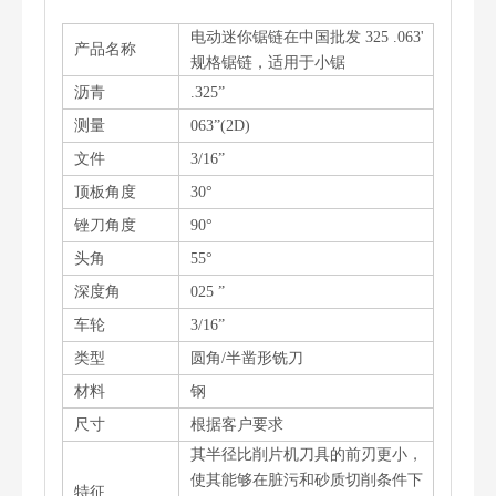
电动迷你锯链在中国批发 325 .063'
产品名称
规格锯链，适用于小锯
沥青
.325”
测量
063”(2D)
文件
3/16”
顶板角度
30°
锉刀角度
90°
头角
55°
深度角
025 ”
车轮
3/16”
类型
圆角/半凿形铣刀
材料
钢
尺寸
根据客户要求
其半径比削片机刀具的前刃更小，
使其能够在脏污和砂质切削条件下
特征