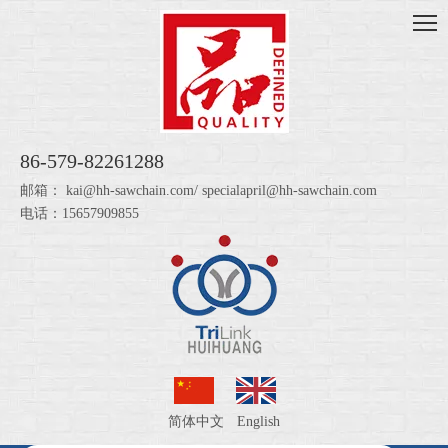
86-579-82261288
邮箱：
kai@hh-sawchain.com
/
specialapril@hh-sawchain.com
电话：15657909855
简体中文
English