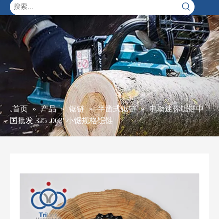
首页
»
产品
»
锯链
»
半凿式锯链
»
电动迷你锯链中
国批发 325 .063' 小锯规格锯链