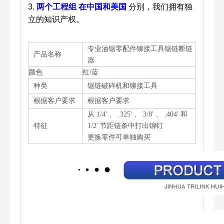
3.
两个工程组
在中国和美国
分别，我们拥有独
立的知识产权。
专业油锯零配件铆接工具锯链断链
产品名称
器
颜色
红/蓝
种类
锯链破碎机和铆接工具
根据客户要求
根据客户要求
从 1/4' 、 .325' 、 3/8' 、 .404' 和
特征
1/2' 节距链条中打出铆钉
更换零件可单独购买