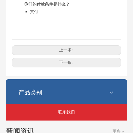
你们的付款条件是什么？
支付
上一条:
电锯最常见的链条尺寸是多少？
选择正确的链锯链条尺寸可能会令人困惑。使用错误的链条会影响性
下一条:
产品类别
联系我们
新闻资讯
更多 »