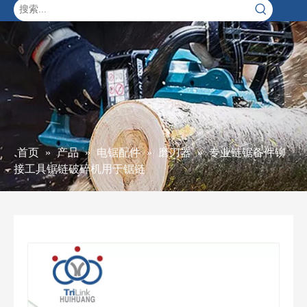
首页
»
产品
»
电锯配件
»
磨刀器
»
专业链锯备件铆
接工具锯链破碎机用于锯链