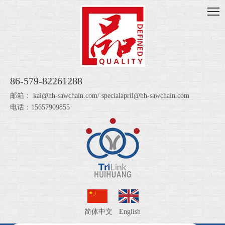
86-579-82261288
邮箱：
kai@hh-sawchain.com
/
specialapril@hh-sawchain.com
电话：15657909855
简体中文
English