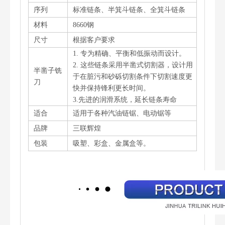
序列
标准链条、半箕斗链条、全箕斗链条
材料
8660钢
尺寸
根据客户要求
1. 专为精确、平衡和低振动而设计。
2. 这些链条采用半凿式切割器，设计用
半凿子铣
于在脏污和砂砾切割条件下切割速度更
刀
快并保持锋利更长时间。
3.先进的润滑系统，延长链条寿命
适合
适用于各种汽油链锯、电动锯等
品牌
三联辉煌
包装
吸塑、彩盒、金属盒等。