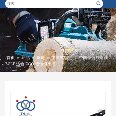
首页
»
产品
»
锯链
»
半凿式锯链
»
中国锯链制造商
3/8LP 适合 EGO 链锯链出售