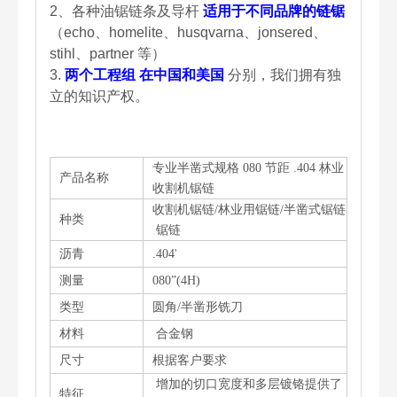
2、各种油锯链条及导杆
适用于不同品牌的链锯
（echo、homelite、husqvarna、jonsered、
stihl、partner 等）
3.
两个工程组
在中国和美国
分别，我们拥有独
立的知识产权。
专业半凿式规格 080 节距 .404 林业
产品名称
收割机锯链
收割机锯链/林业用锯链/半凿式锯链
种类
锯链
沥青
.404'
测量
080”(4H)
类型
圆角/半凿形铣刀
材料
合金钢
尺寸
根据客户要求
增加的切口宽度和多层镀铬提供了
特征