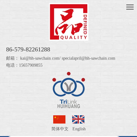
86-579-82261288
邮箱：
kai@hh-sawchain.com
/
specialapril@hh-sawchain.com
电话：15657909855
简体中文
English