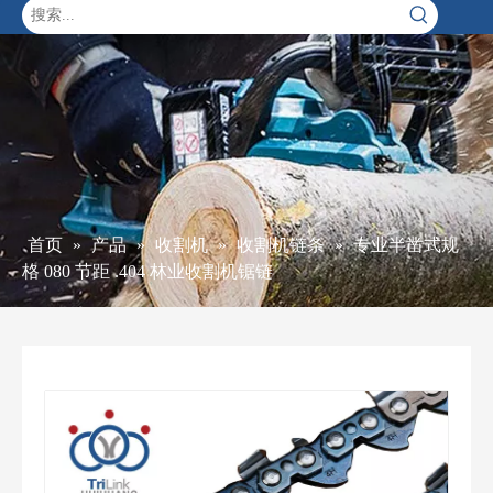
首页
»
产品
»
收割机
»
收割机链条
»
专业半凿式规
格 080 节距 .404 林业收割机锯链